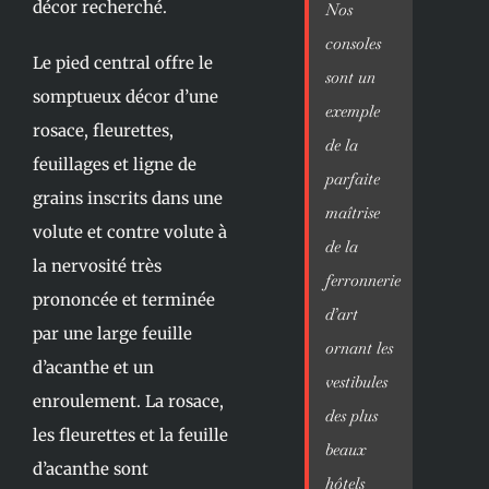
décor recherché.
Nos
consoles
Le pied central offre le
sont un
somptueux décor d’une
exemple
rosace, fleurettes,
de la
feuillages et ligne de
parfaite
grains inscrits dans une
maîtrise
volute et contre volute à
de la
la nervosité très
ferronnerie
prononcée et terminée
d’art
par une large feuille
ornant les
d’acanthe et un
vestibules
enroulement. La rosace,
des plus
les fleurettes et la feuille
beaux
d’acanthe sont
hôtels