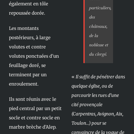
également en tôle
particuliers,
repoussée dorée.
des
châteaux,
Les montants
de la
postérieurs, à large
noblesse et
volutes et contre
du clergé.
volutes ponctuées d’un
feuillage doré, se
terminent par un
«
Il suffit de pénétrer dans
enroulement.
quelque église, ou de
parcourir les rues d’une
Ils sont réunis avec le
cité provençale
pied central par un petit
(Carpentras, Avignon, Aix,
socle et contre socle en
Toulon…) pour se
marbre brèche d’Alep.
convaincre de la vogue de