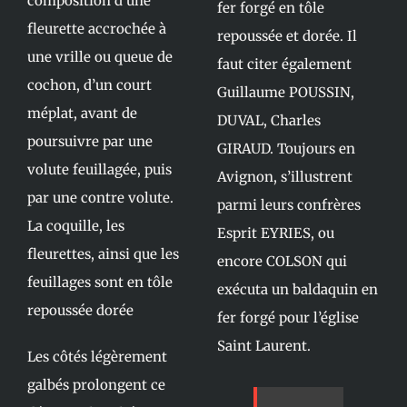
composition d’une
fer forgé en tôle
fleurette accrochée à
repoussée et dorée. Il
une vrille ou queue de
faut citer également
cochon, d’un court
Guillaume POUSSIN,
méplat, avant de
DUVAL, Charles
poursuivre par une
GIRAUD. Toujours en
volute feuillagée, puis
Avignon, s’illustrent
par une contre volute.
parmi leurs confrères
La coquille, les
Esprit EYRIES, ou
fleurettes, ainsi que les
encore COLSON qui
feuillages sont en tôle
exécuta un baldaquin en
repoussée dorée
fer forgé pour l’église
Saint Laurent.
Les côtés légèrement
galbés prolongent ce