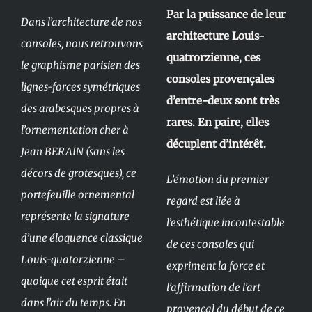
Par la puissance de leur
Dans l’architecture de nos
architecture Louis-
consoles, nous retrouvons
quatrorzienne, ces
le graphisme parisien des
consoles provençales
lignes-forces symétriques
d’entre-deux sont très
des arabesques propres à
rares. En paire, elles
l’ornementation cher à
décuplent d’intérêt.
Jean BERAIN (sans les
décors de grotesques), ce
L’émotion du premier
portefeuille ornemental
regard est liée à
représente la signature
l’esthétique incontestable
d’une éloquence classique
de ces consoles qui
Louis-quatorzienne –
expriment la force et
quoique cet esprit était
l’affirmation de l’art
dans l’air du temps. En
provençal du début de ce