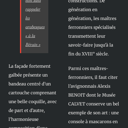
non sans
constructions. De
rappeler
génération en
les
génération, les maîtres
arabesques
ferronniers spécialisés
«
à la
transmettent leur
Bérain
»
savoir-faire jusqu’à la
fin du XVIII° siècle.
La façade fortement
Parmi ces maîtres-
galbée présente un
ferronniers, il faut citer
bandeau centré d’un
l’avignonnais Alexis
cartouche comprenant
BENOIT dont le Musée
une belle coquille, avec
CALVET conserve un bel
de part et d’autre,
exemple de son art : une
l’harmonieuse
console à mascarons en