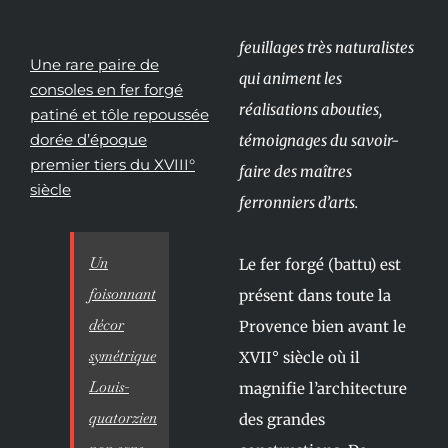
feuillages très naturalistes
Une rare paire de
qui animent les
consoles en fer forgé
réalisations abouties,
patiné et tôle repoussée
dorée d’époque
témoignages du savoir-
premier tiers du XVIII°
faire des maîtres
siècle
ferronniers d’arts.
Un
Le fer forgé (battu) est
foisonnant
présent dans toute la
décor
Provence bien avant le
symétrique
XVII° siècle où il
Louis-
magnifie l’architecture
quatorzien
des grandes