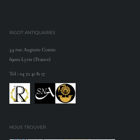
RIGOT ANTIQUAIRES
34 rue Auguste Comte
69002 Lyon (France)
Tel :
04 72 41 81 17
NOUS TROUVER