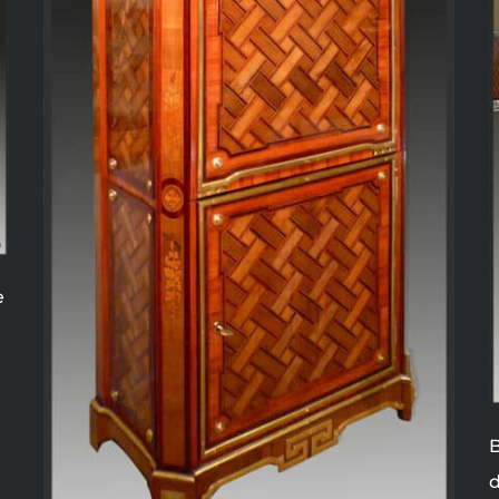
e
B
d