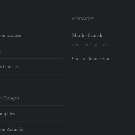
HORAIRES
ion acquise
Mardi - Samedi
10h - 12h / 14h - 18h
t
Ou sur Rendez-vous
s Choisies
t Français
ampilles
ion Actuelle