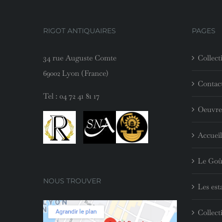
RIGOT ANTIQUAIRES
PAGES
34 rue Auguste Comte
Collect
69002 Lyon (France)
Contac
Tel :
04 72 41 81 17
Oeuvre
Accueil
Le Goû
NOUS TROUVER
Les est
Collect