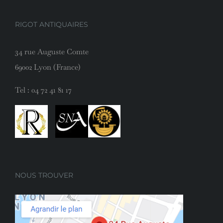
RIGOT ANTIQUAIRES
34 rue Auguste Comte
69002 Lyon (France)
Tel :
04 72 41 81 17
NOUS TROUVER