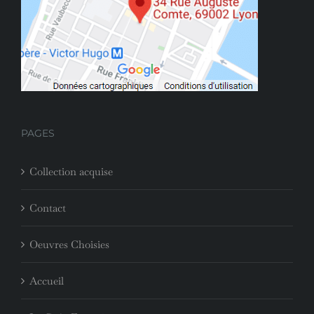
PAGES
Collection acquise
Contact
Oeuvres Choisies
Accueil