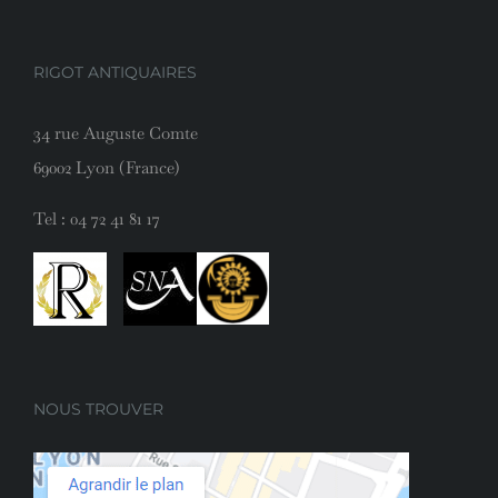
RIGOT ANTIQUAIRES
34 rue Auguste Comte
69002 Lyon (France)
Tel :
04 72 41 81 17
NOUS TROUVER