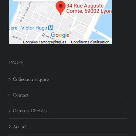
PAGES
Collection acquise
Contact
Oeuvres Choisies
Accueil