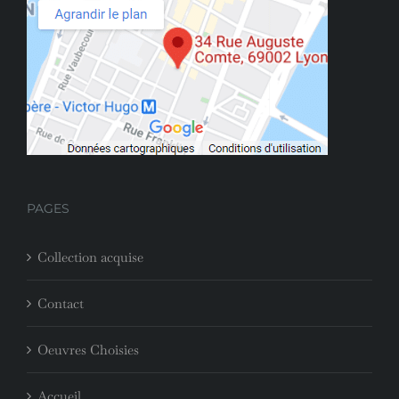
PAGES
Collection acquise
Contact
Oeuvres Choisies
Accueil