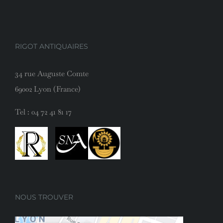
RIGOT ANTIQUAIRES
34 rue Auguste Comte
69002 Lyon (France)
Tel :
04 72 41 81 17
NOUS TROUVER