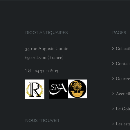
RIGOT ANTIQUAIRES
PAGES
34 rue Auguste Comte
Collect
69002 Lyon (France)
Contac
Tel :
04 72 41 81 17
Oeuvre
Accueil
Le Goû
NOUS TROUVER
Les est