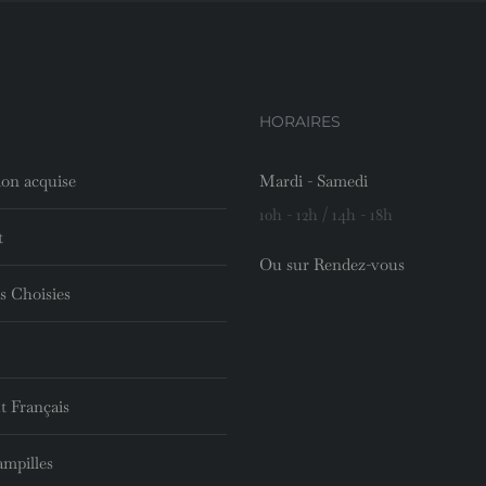
HORAIRES
ion acquise
Mardi - Samedi
10h - 12h / 14h - 18h
t
Ou sur Rendez-vous
s Choisies
t Français
ampilles