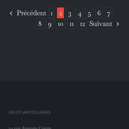
Précédent
1
2
3
4
5
6
7
Suivant
8
9
10
11
12
RIGOT ANTIQUAIRES
34 rue Auguste Comte