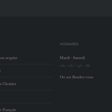
HORAIRES
ion acquise
Mardi - Samedi
10h - 12h / 14h - 18h
t
Ou sur Rendez-vous
s Choisies
t Français