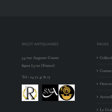
RIGOT ANTIQUAIRES
PAGES
34 rue Auguste Comte
Collect
69002 Lyon (France)
Contac
Tel :
04 72 41 81 17
Oeuvre
Accueil
Le Goû