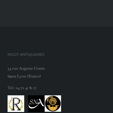
RIGOT ANTIQUAIRES
34 rue Auguste Comte
69002 Lyon (France)
Tel :
04 72 41 81 17