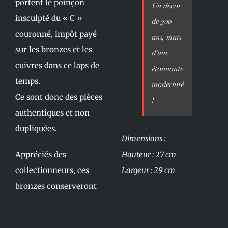
portent le poinçon
Un décor
insculpté du « C »
de 300
couronné, impôt payé
ans, mais
sur les bronzes et les
d’une
cuivres dans ce laps de
étonnante
temps.
modernité
Ce sont donc des pièces
!
authentiques et non
dupliquées.
Dimensions :
Appréciés des
Hauteur : 27 cm
collectionneurs, ces
Largeur : 29 cm
bronzes conserveront