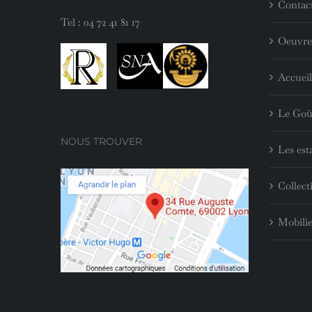
Contac
Tel :
04 72 41 81 17
Oeuvre
Accueil
Le Goû
NOUS TROUVER
Les est
Collect
Mobilie