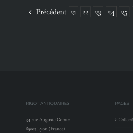
Précédent
21
22
23
24
25
RIGOT ANTIQUAIRES
PAGES
34 rue Auguste Comte
Collect
69002 Lyon (France)