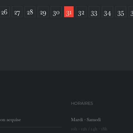
26
27
28
29
30
31
32
33
34
35
HORAIRES
ion acquise
Mardi - Samedi
10h - 12h / 14h - 18h