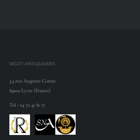
RIGOT ANTIQUAIRES
34 rue Auguste Comte
69002 Lyon (France)
Tel :
04 72 41 81 17