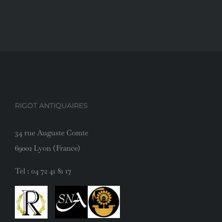
RIGOT ANTIQUAIRES
34 rue Auguste Comte
69002 Lyon (France)
Tel :
04 72 41 81 17