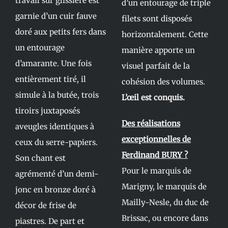
travail sur glissière est
d’un entourage de triple
garnie d’un cuir fauve
filets sont disposés
doré aux petits fers dans
horizontalement. Cette
un entourage
manière apporte un
d’amarante. Une fois
visuel parfait de la
entièrement tiré, il
cohésion des volumes.
simule à la butée, trois
L’œil est conquis.
tiroirs juxtaposés
Des réalisations
aveugles identiques à
exceptionnelles de
ceux du serre-papiers.
Ferdinand BURY ?
Son chant est
Pour le marquis de
agrémenté d’un demi-
Marigny, le marquis de
jonc en bronze doré à
Mailly-Nesle, du duc de
décor de frise de
Brissac, ou encore dans
piastres. De part et