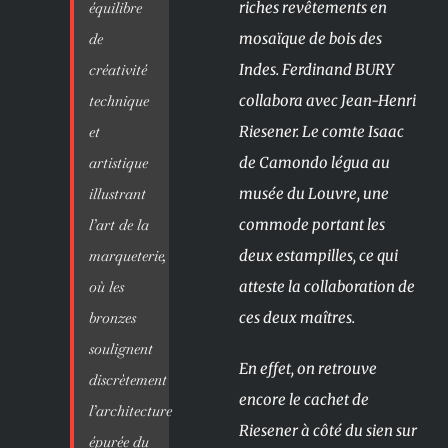
équilibre
riches revêtements en
de
mosaïque de bois des
créativité
Indes. Ferdinand BURY
technique
collabora avec Jean-Henri
et
Riesener. Le comte Isaac
artistique
de Camondo légua au
illustrant
musée du Louvre, une
l’art de la
commode portant les
marqueterie,
deux estampilles, ce qui
où les
atteste la collaboration de
bronzes
ces deux maîtres.
soulignent
En effet, on retrouve
discrètement
encore le cachet de
l’architecture
Riesener à côté du sien sur
épurée du