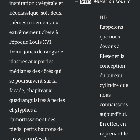
–
Paris
,
Musée du Louvre
inspiration : végétale et
néoclassique, soit deux
NB.
thèmes ornementaux
Rappelons
extrêmement chers à
que nous
l’époque Louis XVI.
devons à
Demi-joncs de rangs de
Riesener la
piastres aux parties
conception
médianes des côtés qui
du bureau
se poursuivent sur la
cylindre que
façade, chapiteaux
nous
quadrangulaires à perles
connaissons
et glyphes à
aujourd’hui.
l’amortissement des
En effet, en
pieds, petits boutons de
reprenant le
tirage, entrées de