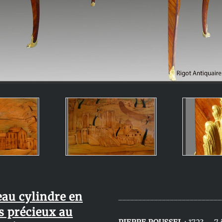
eau cylindre en
__________________________
s précieux au