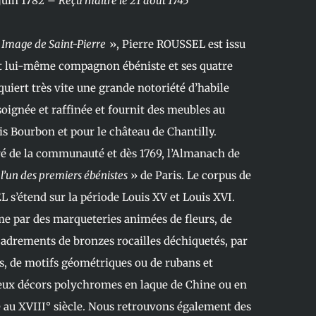
 juin 1782 –
Reçu maître le 21 août 1745
«
Image de Saint-Pierre
», Pierre ROUSSEL est issu
est lui-même compagnon ébéniste et ses quatre
cquiert très vite une grande notoriété d’habile
soignée et raffinée et fournit des meubles au
is Bourbon et pour le château de Chantilly.
juré de la communauté et dès 1769, l’Almanach de
l’un des premiers ébénistes
» de Paris. Le corpus de
 s’étend sur la période Louis XV et Louis XVI.
rme par des marqueteries animées de fleurs, de
adrements de bronzes rocailles déchiquetés, par
s, de motifs géométriques ou de rubans et
eux décors polychromes en laque de Chine ou en
e au XVIII° siècle. Nous retrouvons également des