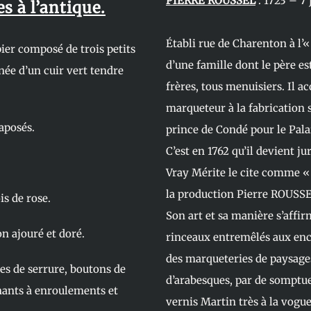
PIERRE ROUSSEL
: 1723 – 7
es à l’antique.
Établi rue de Charenton à l’
pier composé de trois petits
d’une famille dont le père 
ainée d’un cuir vert tendre
frères, tous menuisiers. Il a
marqueteur à la fabrication 
taposés.
prince de Condé pour le Pala
C’est en 1762 qu’il devient 
Vray Mérite le cite comme «
la production Pierre ROUSSEL
is de rose.
Son art et sa manière s’affi
on ajouré et doré.
rinceaux entremêlés aux enc
des marqueteries de paysage
es de serrure, boutons de
d’arabesques, par de somptu
nants à enroulements et
vernis Martin très à la vogu