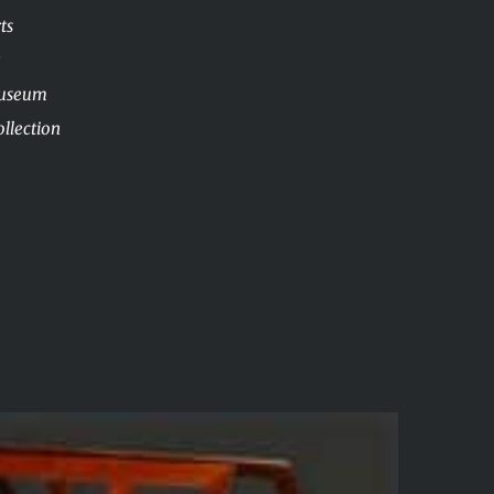
ts
Museum
llection