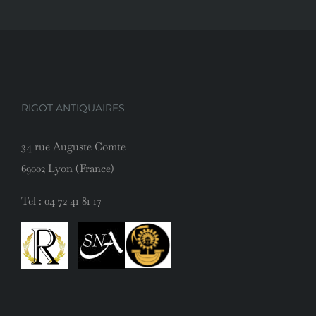
RIGOT ANTIQUAIRES
34 rue Auguste Comte
69002 Lyon (France)
Tel :
04 72 41 81 17