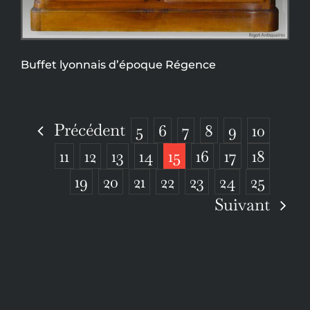
Buffet lyonnais d’époque Régence
Précédent
5
6
7
8
9
10
11
12
13
14
15
16
17
18
19
20
21
22
23
24
25
Suivant