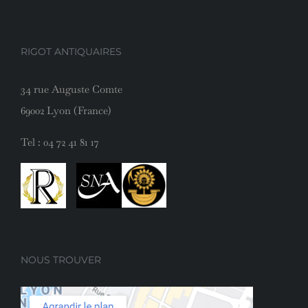
RIGOT ANTIQUAIRES
34 rue Auguste Comte
69002 Lyon (France)
Tel :
04 72 41 81 17
NOUS TROUVER