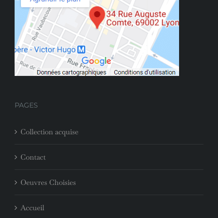
PAGES
Collection acquise
Contact
Oeuvres Choisies
Accueil