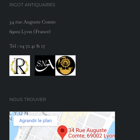
RIGOT ANTIQUAIRES
34 rue Auguste Comte
69002 Lyon (France)
Tel :
04 72 41 81 17
NOUS TROUVER