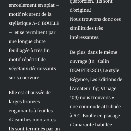
quatorzien. (Ils sont
enroulement en aplat –
d’origine.)
motif récurent de la
Nous trouvons donc ces
stylistique A-C BOULLE
similitudes très
– et se terminent par
intéressantes.
une longue chute
feuillagée à très fin
De plus, dans le même
motif répétitif de
ouvrage (In. Calin
végétaux décroissants
DEMETRESCU, Le style
sur sa nervure
Régence, Les Editions de
l’Amateur, fig. 91 page
Elle est chaussée de
109) nous trouvons «
larges bronzes
une commode attribuée
engainants à feuilles
à A.C. Boulle en placage
d’acanthes montantes.
d’amarante habillée
Ils sont terminés par un