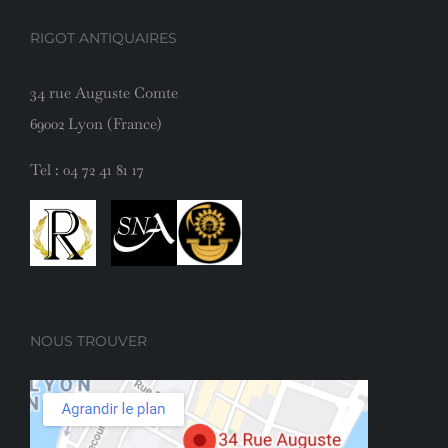
RIGOT ANTIQUAIRES
34 rue Auguste Comte
69002 Lyon (France)
Tel :
04 72 41 81 17
NOUS TROUVER