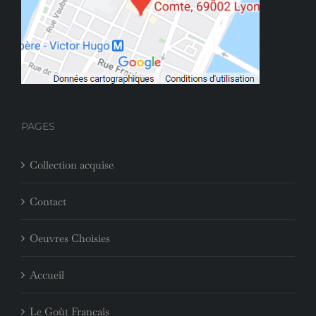
PAGES
Collection acquise
Contact
Oeuvres Choisies
Accueil
Le Goût Français