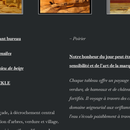
mant bureau
– Poirier
nsiles
Notre bonheur du jour peut êtr
sensibilité et de l’art de la m
eu de beige
Chaque tableau offre un paysage d
RCKLE
verdure, de hameaux et de château
fortifiés. Il voyage à travers des 
domaine seigneurial aux oriflamm
façade, à décrochement central
l’eau s’écoule paisiblement à trav
n d’arbres, verdure et village.