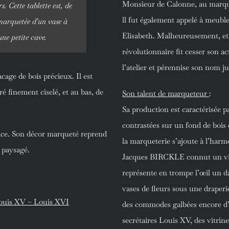
Monsieur de Calonne, au marqui
s. Cette tablette est, de
ll fut également appelé à meub
 marquetée d’un vase à
Elisabeth. Malheureusement, e
une petite cave.
révolutionnaire fit cesser son a
l’atelier et pérennise son nom j
acage de bois précieux. Il est
é finement ciselé, et au bas, de
Son talent de marqueteur
:
Sa production est caractérisée p
contrastées sur un fond de bois c
ace. Son décor marqueté reprend
la marqueterie s’ajoute à l’harm
 paysagé.
Jacques BIRCKLE connut un vif 
représente en trompe l’œil un da
vases de fleurs sous une draperi
 Louis XV – Louis XVI
des commodes galbées encore d’
secrétaires Louis XV, des vitri