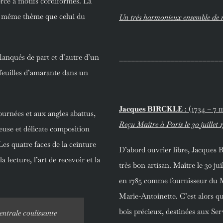
percé à motifs cordiformes. La
le même thème que celui du
Un très harmonieux ensemble de 
flanqués de part et d’autre d’un
__________________________
feuilles d’amarante dans un
Jacques BIRCKLE
: (1734 – 7 
ournées et aux angles abattus,
Reçu Maître à Paris le 30 juillet 
euse et délicate composition
Les quatre faces de la ceinture
D’abord ouvrier libre, Jacques
lecture, l’art de recevoir et la
très bon artisan. Maître le 30 juil
en 1785 comme fournisseur du M
Marie-Antoinette. C’est alors qu
bois précieux, destinées aux Ser
centrale coulissante