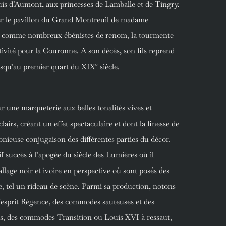
s d’Aumont, aux princesses de Lamballe et de Tingry.
ler le pavillon du Grand Montreuil de madame
t comme nombreux ébénistes de renom, la tourmente
ctivité pour la Couronne. A son décès, son fils reprend
usqu’au premier quart du XIX° siècle.
ar une marqueterie aux belles tonalités vives et
lairs, créant un effet spectaculaire et dont la finesse de
onieuse conjugaison des différentes parties du décor.
succès à l’apogée du siècle des Lumières où il
llage noir et ivoire en perspective où sont posés des
e, tel un rideau de scène. Parmi sa production, notons
esprit Régence, des commodes sauteuses et des
nes, des commodes Transition ou Louis XVI à ressaut,