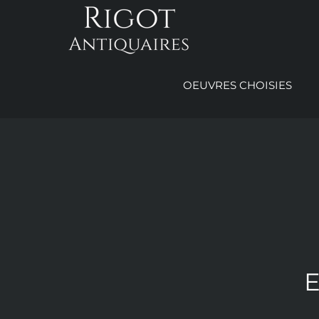
Passer
au
contenu
OEUVRES CHOISIES
E