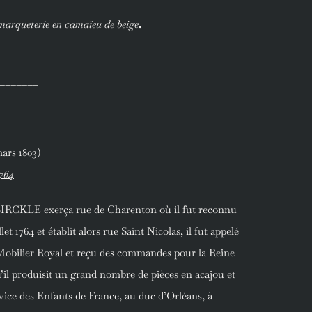
marqueterie en camaïeu de beige
.
_______
mars 1803)
1764
 BIRCKLE exerça rue de Charenton où il fut reconnu
let 1764 et établit alors rue Saint Nicolas, il fut appelé
obilier Royal et reçu des commandes pour la Reine
’il produisit un grand nombre de pièces en acajou et
vice des Enfants de France, au duc d’Orléans, à