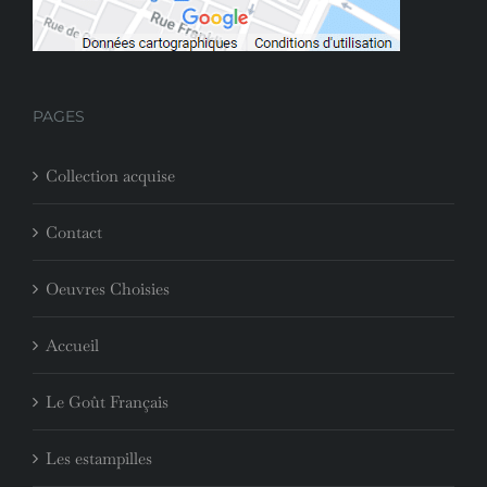
PAGES
Collection acquise
Contact
Oeuvres Choisies
Accueil
Le Goût Français
Les estampilles