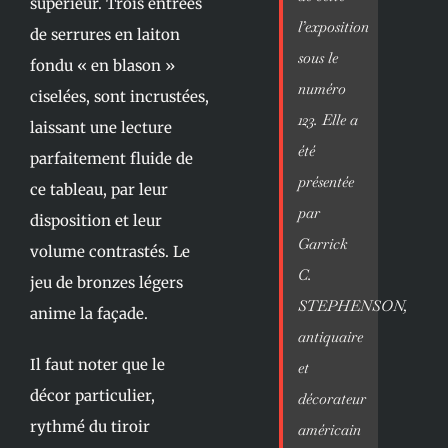
supérieur. Trois entrées
l’exposition
de serrures en laiton
sous le
fondu « en blason »
numéro
ciselées, sont incrustées,
123. Elle a
laissant une lecture
été
parfaitement fluide de
présentée
ce tableau, par leur
par
disposition et leur
Garrick
volume contrastés. Le
C.
jeu de bronzes légers
STEPHENSON,
anime la façade.
antiquaire
Il faut noter que le
et
décor particulier,
décorateur
rythmé du tiroir
américain