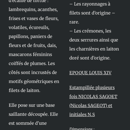
d’écaille de tortue :
– Les rayonnages à
lambrequins, acanthes,
filets sont d’origine –
frises et vases de fleurs,
rare.
volatiles, écureuils,
– Les crémones, les
papillons, paniers de
deux serrures ainsi que
fleurs et de fruits, dais,
les charnières en laiton
mascarons féminins
doré sont d’origine.
coiffés de plumes. Les
côtés sont incrustés de
EPOQUE LOUIS XIV
motifs géométriques en
Estampillée plusieurs
filets de laiton.
fois NICOLAS SAGOET
Elle pose sur une base
(Nicolas SAGEOT) et
saillante découpée. Elle
initiales N.S
est sommée d’une
Dimensions
: