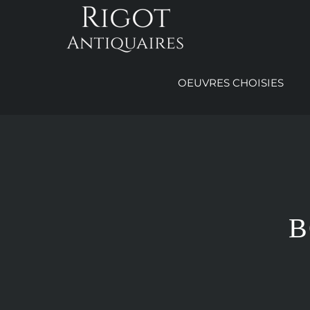
Passer
au
contenu
OEUVRES CHOISIES
B