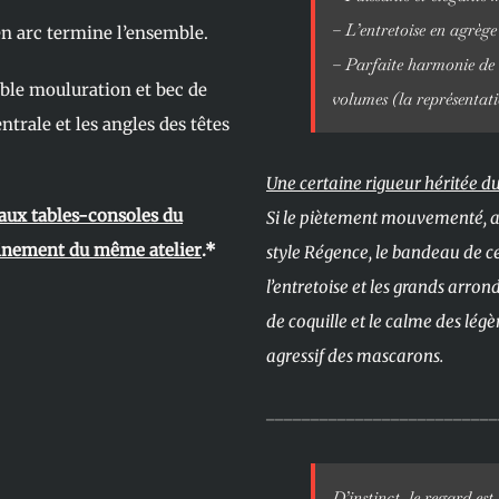
– L’entretoise en agrège 
 en arc termine l’ensemble.
– Parfaite harmonie de la
uble mouluration et bec de
volumes (la représentat
ntrale et les angles des têtes
Une certaine rigueur héritée du
 aux tables-consoles du
Si le piètement mouvementé, aus
ainement du même atelier
.*
style Régence, le bandeau de ce
l’entretoise et les grands arron
de coquille et le calme des lég
agressif des mascarons.
__________________________
D’instinct, le regard est