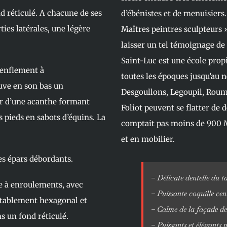
d réticulé. A chacune de ses
d’ébénistes et de menuisier
ties latérales, une légère
Maîtres peintres sculpteurs 
laisser un tel témoignage de 
Saint-Luc est une école propi
renflement à
toutes les époques jusqu’au 
uve en son bas un
Desgoullons, Legoupil, Roumi
r d’une acanthe formant
Foliot peuvent se flatter de 
 pieds en sabots d’équins. La
comptait pas moins de 900 M
et en mobilier.
es épars débordants.
– Délicate dentelle du ta
le à enroulements, avec
– Puissante coquille cen
ntablement hexagonal et
– Calme de la façade de 
s un fond réticulé.
– Puissants et élégants 