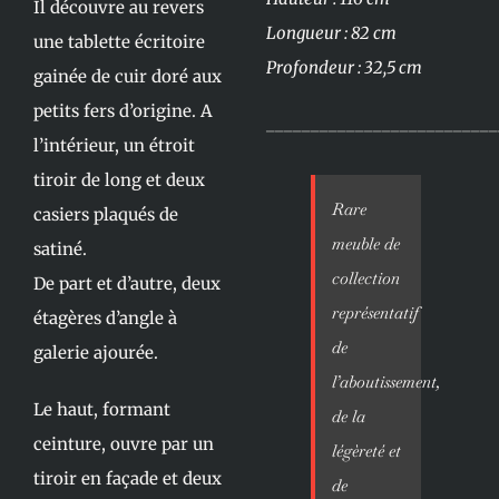
Il découvre au revers
Longueur : 82 cm
une tablette écritoire
Profondeur : 32,5 cm
gainée de cuir doré aux
petits fers d’origine. A
__________________________
l’intérieur, un étroit
tiroir de long et deux
Rare
casiers plaqués de
meuble de
satiné.
collection
De part et d’autre, deux
représentatif
étagères d’angle à
de
galerie ajourée.
l’aboutissement,
Le haut, formant
de la
ceinture, ouvre par un
légèreté et
tiroir en façade et deux
de