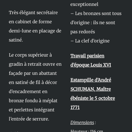
exceptionnel
Très élégant secrétaire
– Les bronzes sont tous
en cabinet de forme
d’origine : ils ne sont
demi-lune en placage de
pas redorés
satiné.
– La clef d’origine
Le corps supérieur à
Travail parisien
gradin à retrait ouvre en
d’époque Louis XVI
façade par un abattant
Estampille d’André
en satiné de fil à décor
SCHUMAN, Maître
d’encadrement en
ébéniste le 5 octobre
bronze fondu à méplat
1771
et perlettes intégrant
l’entrée de serrure.
Dimensions
:
Hauteur : 116 cm