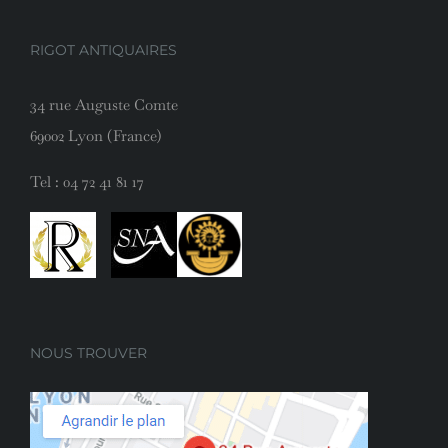
RIGOT ANTIQUAIRES
34 rue Auguste Comte
69002 Lyon (France)
Tel :
04 72 41 81 17
NOUS TROUVER