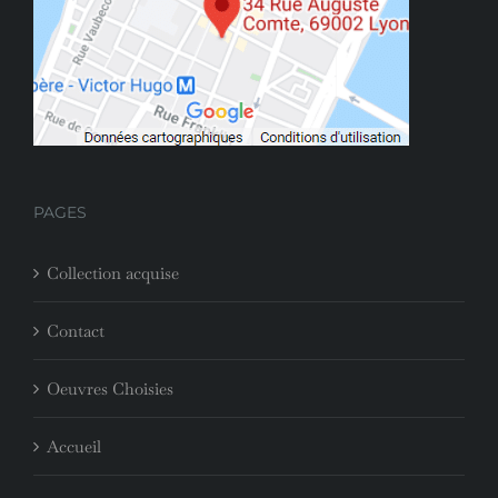
PAGES
Collection acquise
Contact
Oeuvres Choisies
Accueil