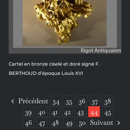
Cartel en bronze ciselé et doré signé F.
BERTHOUD d’époque Louis XVI
Précédent
34
35
36
37
38
39
40
41
42
43
44
45
Suivant
46
47
48
49
50