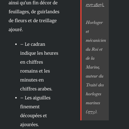
ainsi qu’un fin décor de
1727-1807).
feuillages, de guirlandes
de fleurs et de treillage
Horloger
ajouré.
et
mécanicien
– Le cadran
du Roi et
indique les heures
de la
en chiffres
Marine,
romains et les
auteur du
minutes en
Traité des
chiffres arabes.
horloges
– Les aiguilles
marines
finement
(1773).
découpées et
ajourées.