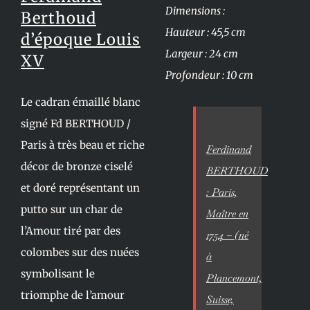
Dimensions :
Berthoud
Hauteur : 45,5 cm
d’époque Louis
Largeur : 24 cm
XV
Profondeur : 10 cm
Le cadran émaillé blanc
signé Fd BERTHOUD /
Paris à très beau et riche
Ferdinand
décor de bronze ciselé
BERTHOUD
et doré représentant un
: Paris,
putto sur un char de
Maître en
l’Amour tiré par des
1754 – (né
colombes sur des nuées
à
symbolisant le
Plancemont,
triomphe de l’amour
Suisse,