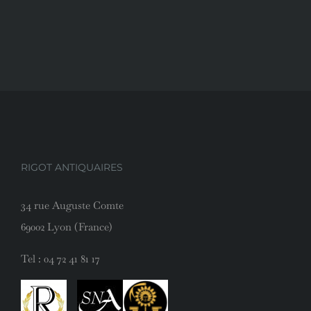
RIGOT ANTIQUAIRES
34 rue Auguste Comte
69002 Lyon (France)
Tel :
04 72 41 81 17