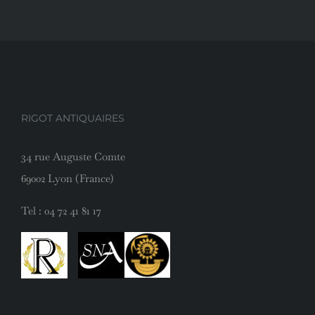
RIGOT ANTIQUAIRES
34 rue Auguste Comte
69002 Lyon (France)
Tel :
04 72 41 81 17