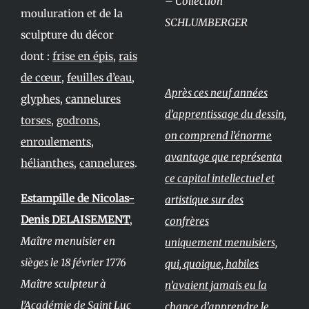
– Collection
mouluration et de la
SCHLUMBERGER
sculpture du décor
dont :
frise en épis
,
rais
de cœur
,
feuilles d’eau
,
Après ces neuf années
glyphes
,
cannelures
d’apprentissage du dessin,
torses
,
godrons
,
on comprend l’énorme
enroulements
,
avantage que représenta
hélianthes
,
cannelures
.
ce capital intellectuel et
Estampille de Nicolas-
artistique sur des
Denis DELAISEMENT
,
confrères
Maître menuisier en
uniquement menuisiers,
sièges le 18 février 1776
qui, quoique, habiles
Maître sculpteur à
n’avaient jamais eu la
l’Académie de Saint Luc
chance d’apprendre le