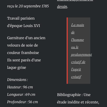
reçu le 20 septembre 1785
dessin
.
Travail parisien
La main
d’époque Louis XVI
de
Garniture d’un ancien
l’homme
velours de soie de
ou le
couleur framboise
prolongement
Ils sont parés d’une
créatif de
laque grise
l’esprit
créatif
Dimensions :
Hauteur : 96 cm
Longueur : 69 cm
Bibliographie : Une
Profondeur : 56 cm
étude inédite et récente,