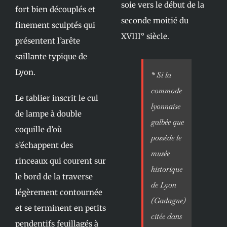
soie vers le début de la
fort bien découplés et
seconde moitié du
finement sculptés qui
XVIII° siècle.
présentent l’arête
saillante typique de
Lyon.
* Si la
commode
Le tablier inscrit le cul
lyonnaise
de lampe à double
galbée que
coquille d’où
possède le
s’échappent des
musée
rinceaux qui courent sur
historique
le bord de la traverse
de Lyon
légèrement contournée
(Gadagne)
et se terminent en petits
citée dans
pendentifs feuillagés à