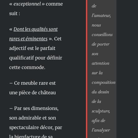
«
exceptionnel »
comme
de
suit :
l’amateur,
nous
«
Dont les qualités sont
conseillons
rares et éminentes
». Cet
de porter
adjectif est le parfait
son
qualificatif pour définir
attention
cette commode.
sur la
composition
– Ce meuble rare est
du dessin
une pièce de château
de la
– Par ses dimensions,
sculpture,
son admirable et son
afin de
spectaculaire décor, par
l’analyser
la bienfacture de sa