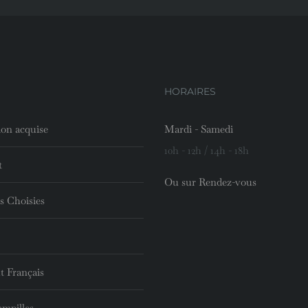
HORAIRES
ion acquise
Mardi - Samedi
10h - 12h / 14h - 18h
t
Ou sur Rendez-vous
s Choisies
t Français
ampilles