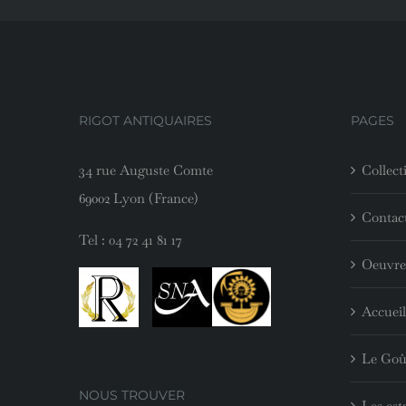
RIGOT ANTIQUAIRES
PAGES
34 rue Auguste Comte
Collect
69002 Lyon (France)
Contac
Tel :
04 72 41 81 17
Oeuvre
Accueil
Le Goû
NOUS TROUVER
Les est