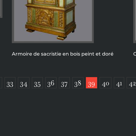
Armoire de sacristie en bois peint et doré
C
33
34
35
36
37
38
39
40
41
42