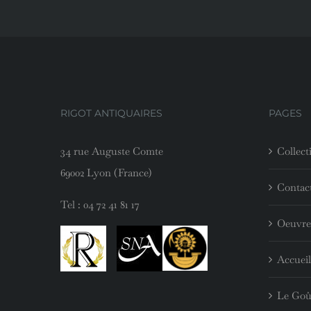
RIGOT ANTIQUAIRES
PAGES
34 rue Auguste Comte
Collect
69002 Lyon (France)
Contac
Tel :
04 72 41 81 17
Oeuvre
Accueil
Le Goû