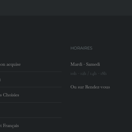
HORAIRES
ion acquise
Mardi - Samedi
10h - 12h / 14h - 18h
t
Ou sur Rendez-vous
s Choisies
t Français