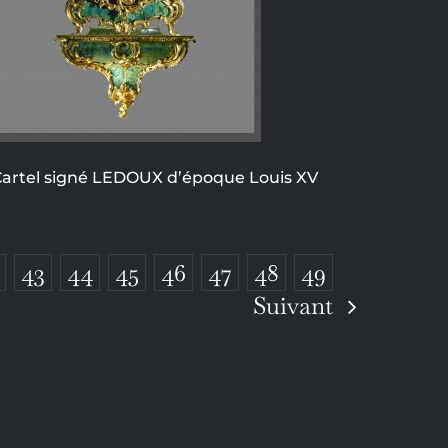
artel signé LEDOUX d’époque Louis XV
43
44
45
46
47
48
49
Suivant