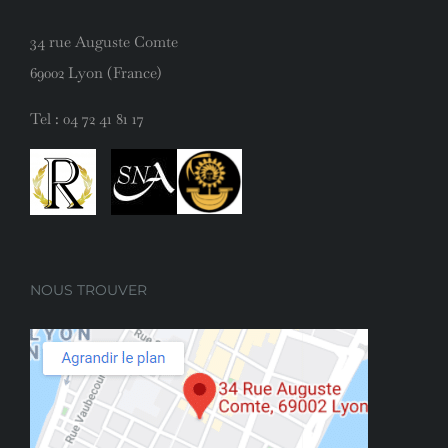
34 rue Auguste Comte
69002 Lyon (France)
Tel :
04 72 41 81 17
NOUS TROUVER