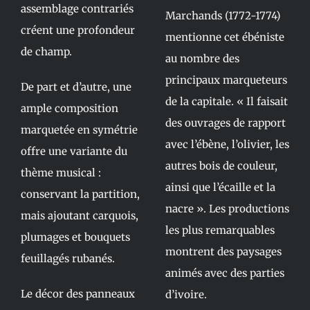
assemblage contrariés
Marchands (1772-1774)
créent une profondeur
mentionne cet ébéniste
de champ.
au nombre des
principaux marqueteurs
De part et d’autre, une
de la capitale. « Il faisait
ample composition
des ouvrages de rapport
marquetée en symétrie
avec l’ébène, l’olivier, les
offre une variante du
autres bois de couleur,
thème musical :
ainsi que l’écaille et la
conservant la partition,
nacre ». Les productions
mais ajoutant carquois,
les plus remarquables
plumages et bouquets
montrent des paysages
feuillagés rubanés.
animés avec des parties
Le décor des panneaux
d’ivoire.