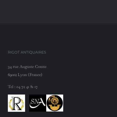
RIGOT ANTIQUAIRES
34 rue Auguste Comte
69002 Lyon (France)
Tel :
04 72 41 81 17