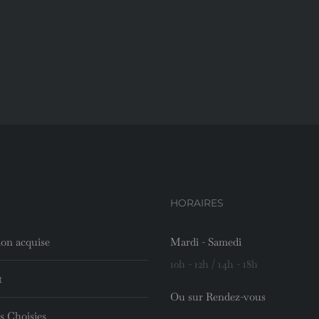
HORAIRES
ion acquise
Mardi - Samedi
10h - 12h / 14h - 18h
t
Ou sur Rendez-vous
s Choisies