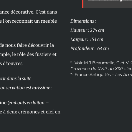
nce décorative. C’est dans
ue l’on reconnaît un meuble
Dimensions
:
Hauteur : 274 cm
Largeur : 153 cm
e nous faire découvrir la
Profondeur : 63 cm
ple, le rôle des fustiers et
*- Voir M.J Beaumelle, G.et V.
fs d’œuvres.
Provence du XVII° au XIX° sièc
*- France Antiquités –
Les Arm
rir dans la suite
nservation est rarissime :
gine
(embouts en laiton –
re à deux crémones et clef en