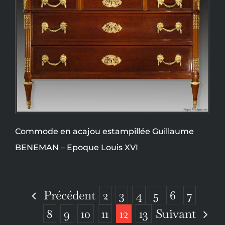
Commode en acajou estampillée Guillaume
BENEMAN – Epoque Louis XVI
Précédent
2
3
4
5
6
7
Suivant
8
9
10
11
12
13