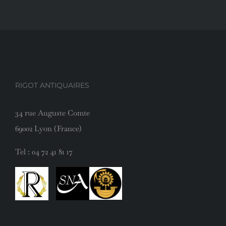
RIGOT ANTIQUAIRES
34 rue Auguste Comte
69002 Lyon (France)
Tel :
04 72 41 81 17