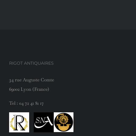
RIGOT ANTIQUAIRES
34 rue Auguste Comte
69002 Lyon (France)
Tel :
04 72 41 81 17