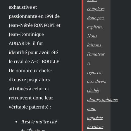
exhaustive et
complexe
passionnante en 1991 de
donc peu
Jean-Nérée RONFORT et
explicite.
Jean-Dominique
Nous
AUGARDE, il fut
laissons
identifié pour avoir été
l’amateur
le rival de A-C. BOULLE.
se
De nombreux chefs-
reporter
d’œuvre jusqu’alors
aux divers
attribués à celui-ci
clichés
retrouvent donc leur
photographiques
véritable paternité :
pour
apprécie
Il est le maître cité
la valeur
de l’Électeur