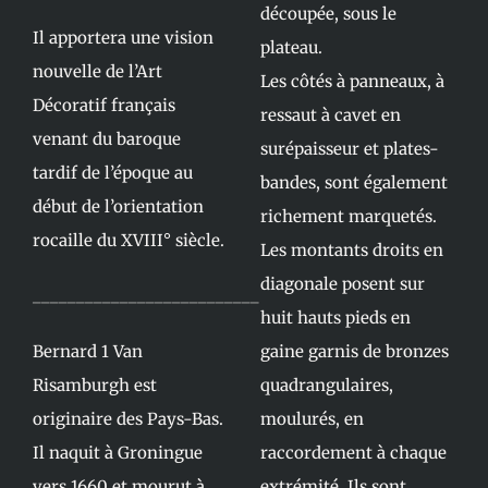
découpée, sous le
Il apportera une vision
plateau.
nouvelle de l’Art
Les côtés à panneaux, à
Décoratif français
ressaut à cavet en
venant du baroque
surépaisseur et plates-
tardif de l’époque au
bandes, sont également
début de l’orientation
richement marquetés.
rocaille du XVIII° siècle.
Les montants droits en
diagonale posent sur
__________________________
huit hauts pieds en
Bernard 1 Van
gaine garnis de bronzes
Risamburgh est
quadrangulaires,
originaire des Pays-Bas.
moulurés, en
Il naquit à Groningue
raccordement à chaque
vers 1660 et mourut à
extrémité. Ils sont