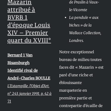
Mazarin
de Praslin à Vaux-
attribué à
le-Vicomte
BVRB 1
La pendule « aux
d’époque Louis
biches » de la
XIV – Premier
Wallace Collection,
quart du XVIII°
Londres.
Notre exceptionnel
Bernard 1 Van
bureau de milieu toutes
Risamburgh
faces dit « Mazarin » est
Identifié rival de
paré d’une riche et
André-Charles BOULLE
éblouissante
L’Estampille, l’Objet d’Art,
marqueterie en
n° 243, janvier 1991, p. 42 à
première partie et
71
contrepartie d’écaille de