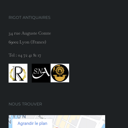
RIGOT ANTIQUAIRES
34 rue Auguste Comte
69002 Lyon (France)
Tel :
04 72 41 81 17
NOUS TROUVER