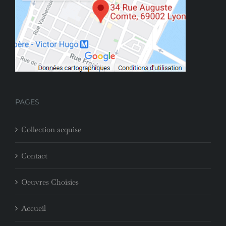
PAGES
Collection acquise
Contact
Oeuvres Choisies
Accueil