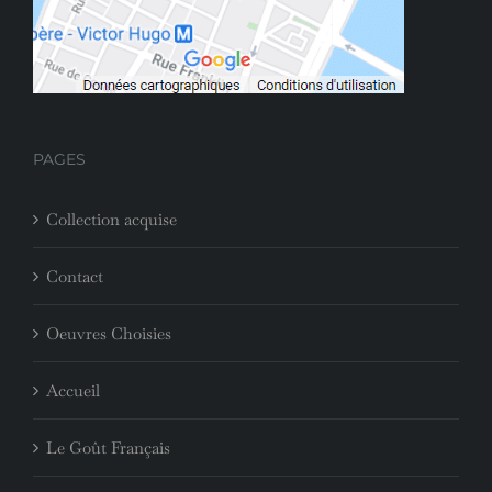
PAGES
Collection acquise
Contact
Oeuvres Choisies
Accueil
Le Goût Français