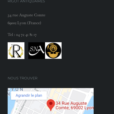
RIGOT ANTIQUAIRES
34 rue Auguste Comte
69002 Lyon (France)
Tel :
04 72 41 81 17
NOUS TROUVER