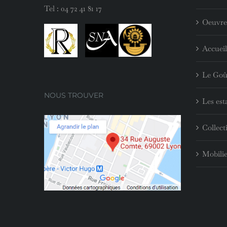
Tel :
04 72 41 81 17
Oeuvre
Accueil
Le Goû
NOUS TROUVER
Les est
Collect
Mobilie