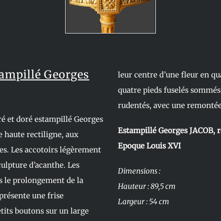
tampillé Georges
leur centre d’une fleur en qu
quatre pieds fuselés sommés 
rudentés, avec une remontée d
ré et doré estampillé Georges
Estampillé Georges JACOB, r
e haute rectiligne, aux
Epoque Louis XVI
hes. Les accotoirs légèrement
ulpture d’acanthe. Les
Dimensions :
s le prolongement de la
Hauteur : 89,5 cm
 présente une frise
Largeur : 54 cm
etits boutons sur un large