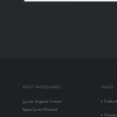
RIGOT ANTIQUAIRES
PAGES
34 rue Auguste Comte
Collect
69002 Lyon (France)
Contac