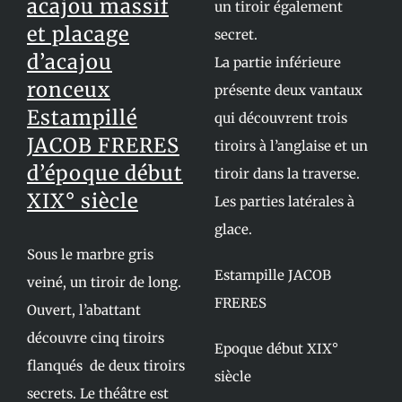
acajou massif
un tiroir également
et placage
secret.
d’acajou
La partie inférieure
ronceux
présente deux vantaux
Estampillé
qui découvrent trois
JACOB FRERES
tiroirs à l’anglaise et un
d’époque début
tiroir dans la traverse.
XIX° siècle
Les parties latérales à
glace.
Sous le marbre gris
Estampille JACOB
veiné, un tiroir de long.
FRERES
Ouvert, l’abattant
découvre cinq tiroirs
Epoque début XIX°
flanqués de deux tiroirs
siècle
secrets. Le théâtre est