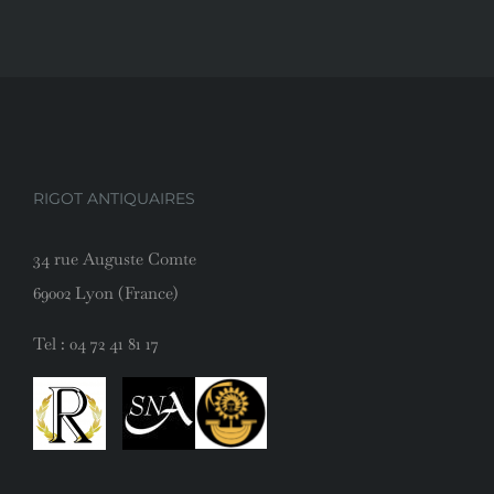
RIGOT ANTIQUAIRES
34 rue Auguste Comte
69002 Lyon (France)
Tel :
04 72 41 81 17