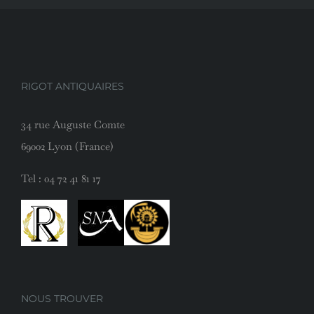
RIGOT ANTIQUAIRES
34 rue Auguste Comte
69002 Lyon (France)
Tel :
04 72 41 81 17
NOUS TROUVER