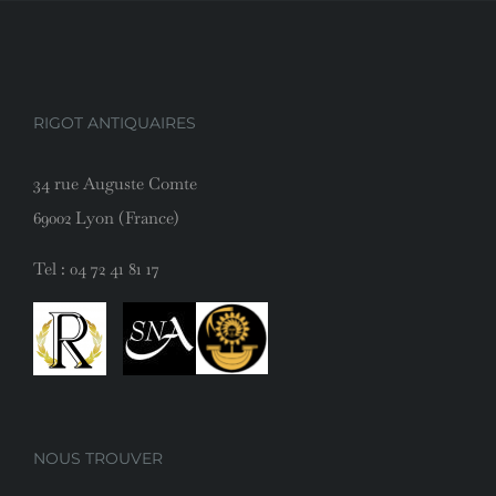
RIGOT ANTIQUAIRES
34 rue Auguste Comte
69002 Lyon (France)
Tel :
04 72 41 81 17
NOUS TROUVER