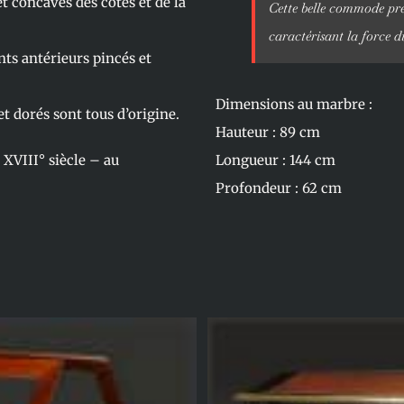
 concaves des côtés et de la
Cette belle commode prés
caractérisant la force d
s antérieurs pincés et
Dimensions au marbre :
t dorés sont tous d’origine.
Hauteur : 89 cm
 XVIII° siècle – au
Longueur : 144 cm
Profondeur : 62 cm