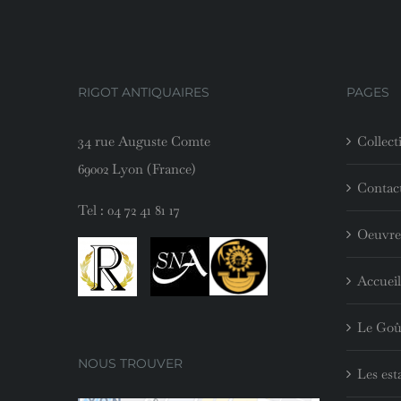
RIGOT ANTIQUAIRES
PAGES
34 rue Auguste Comte
Collect
69002 Lyon (France)
Contac
Tel :
04 72 41 81 17
Oeuvre
Accueil
Le Goû
NOUS TROUVER
Les est