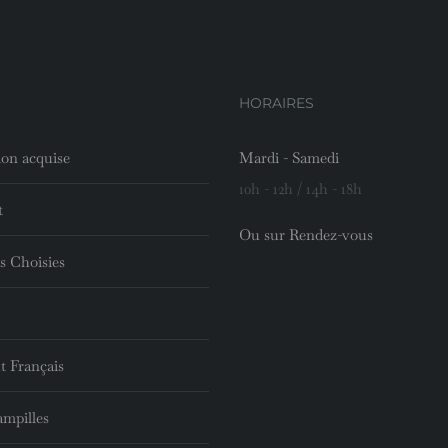
HORAIRES
ion acquise
Mardi - Samedi
10h - 12h / 14h - 18h
t
Ou sur Rendez-vous
s Choisies
t Français
ampilles