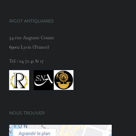
RIGOT ANTIQUAIRES
34 rue Auguste Comte
69002 Lyon (France)
Tel :
04 72 41 81 17
NOUS TROUVER