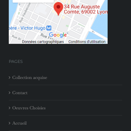
PAGES
Collection acquise
Contact
Oeuvres Choisies
Accueil