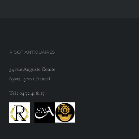
RIGOT ANTIQUAIRES
34 rue Auguste Comte
69002 Lyon (France)
Tel :
04 72 41 81 17