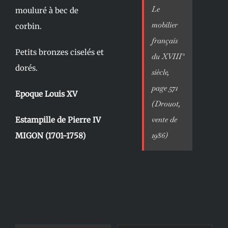
Le
mouluré à bec de
mobilier
corbin.
français
Petits bronzes ciselés et
du XVIII°
dorés.
siècle,
page 571
Epoque Louis XV
(Drouot,
vente de
Estampille de Pierre IV
1986)
MIGON (1701-1758)