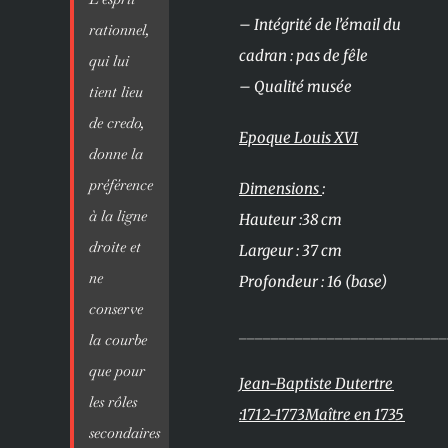
– Intégrité de l’émail du
rationnel,
cadran : pas de fêle
qui lui
– Qualité musée
tient lieu
de credo,
Epoque Louis XVI
donne la
préférence
Dimensions
:
à la ligne
Hauteur :38 cm
droite et
Largeur : 37 cm
ne
Profondeur : 16 (base)
conserve
__________________________
la courbe
que pour
Jean-Baptiste Dutertre
les rôles
:1712-1773Maître en 1735
secondaires