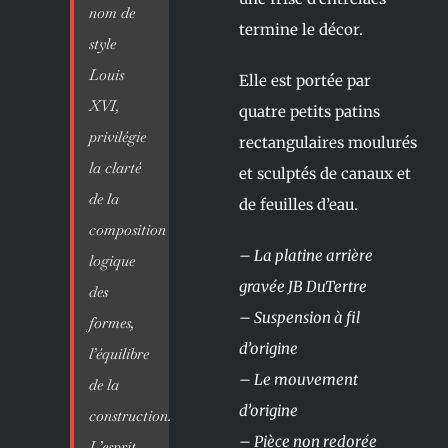
nom de
termine le décor.
style
Louis
Elle est portée par
XVI,
quatre petits patins
privilégie
rectangulaires moulurés
la clarté
et sculptés de canaux et
de la
de feuilles d’eau.
composition
– La platine arrière
logique
gravée JB DuTertre
des
– Suspension à fil
formes,
d’origine
l’équilibre
– Le mouvement
de la
d’origine
construction.
– Pièce non redorée
L’esprit