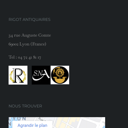
RIGOT ANTIQUAIRES
34 rue Auguste Comte
69002 Lyon (France)
Tel :
04 72 41 81 17
NOUS TROUVER