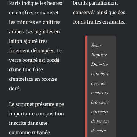
brunis parfaitement
Paris indique les heures
conservés ainsi que des
en chiffres romains et
fonds traités en amatis.
les minutes en chiffres
arabes. Les aiguilles en
laiton ajouré très
Jean-
finement découpées. Le
Baptiste
verre bombé est bordé
Dutertre
d’une fine frise
collabora
d’entrelacs en bronze
avec les
doré.
meilleurs
bronziers
Le sommet présente une
parisiens
importante composition
de renom
inscrite dans une
de cette
couronne rubanée