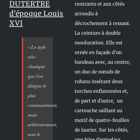
DUTERTRE
rentrants et aux côtés
d’époque Louis
arrondis à
XVI
décrochement à ressaut.
La ceinture à double
mouluration. Elle est
«
Le style
ornée en façade d’un
néo-
bandeau avec, au centre,
classique
un duo de nœuds de
que l’on
rubans insérant deux
désigne le
torches enflammées et,
plus
de part et d’autre, un
communément,
cartouche saillant au
mais
motif de quatre-feuilles
arbitrairement,
de laurier. Sur les côtés,
sous le
une frise d’entrelacs