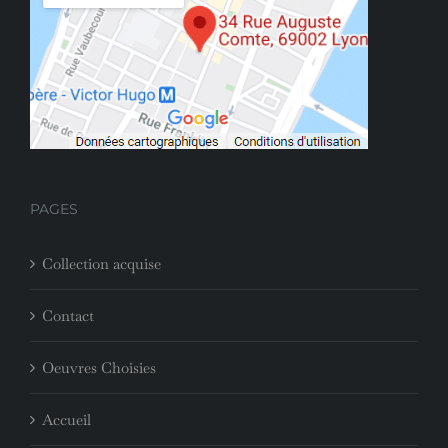
PAGES
Collection acquise
Contact
Oeuvres Choisies
Accueil