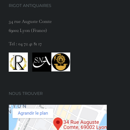
RIGOT ANTIQUAIRES
34 rue Auguste Comte
69002 Lyon (France)
Tel :
04 72 41 81 17
NOUS TROUVER