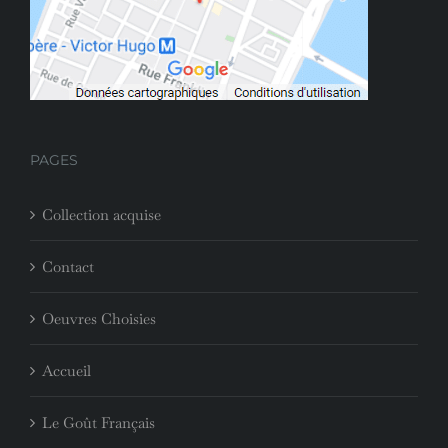
PAGES
Collection acquise
Contact
Oeuvres Choisies
Accueil
Le Goût Français